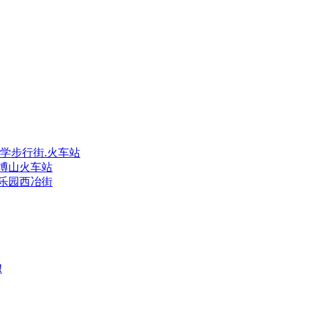
小学步行街.火车站
学博山火车站
厅福乐园西冶街
!