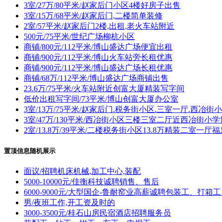
3室/27万/80平米/赵家后门小区4楼好房子出售
3室/15万/68平米/赵家后门,二楼简单装修
2室/57平米/赵家后门2楼,出租,老火车站附近
500元/75平米/世纪广场柳杭小区
商铺/800元/112平米/博山盛达广场便宜出租
商铺/900元/112平米/博山火车站旁长租优惠
商铺/900元/112平米/博山盛达广场长租优惠
商铺/68万/112平米/博山盛达广场商铺出售
23.6万/75平米/火车站附近创富大厦精装写字间
低价出租写字间/73平米/博山创富大厦办公室
3室/13万/75平米/赵家后门.税务街小区.三室一厅.西冶街
3室/47万/130平米/西冶街小区三楼三室二厅近西冶街小
2室/13.8万/39平米/二楼税务街小区13.8万精装二室一
置顶信息随机展示
面议/招聘机床机械,加工中心,装配
5000-10000元/佳衡科技诚聘销售、售后
6000-9000元/大型国企-鲁耐窑业高薪诚聘包装工、打箱工
男/夜班工作,开工资及时的
3000-3500元/桂石山房民宿酒店招聘服务员