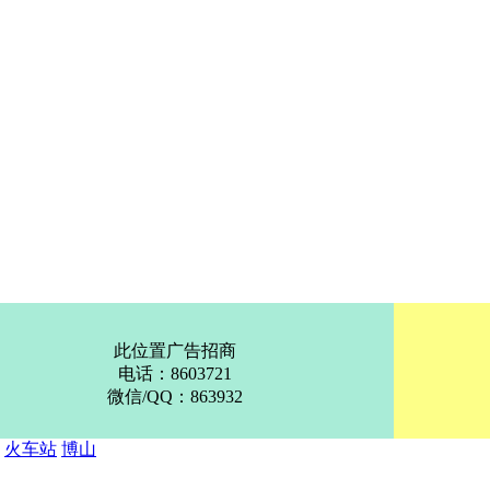
此位置广告招商
电话：8603721
微信/QQ：863932
：
火车站
博山