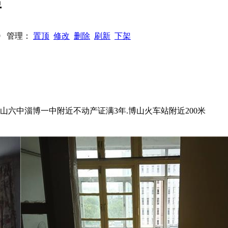
房
149 管理：
置顶
修改
删除
刷新
下架
博山六中淄博一中附近不动产证满3年.博山火车站附近200米