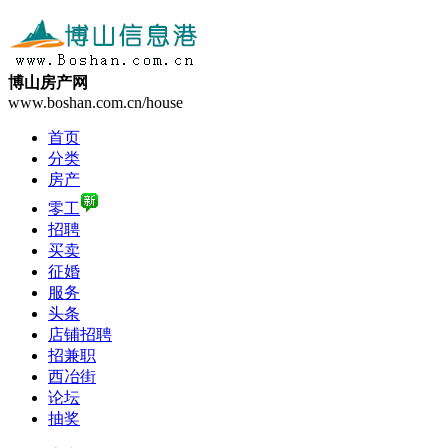
博山房产网
www.boshan.com.cn/house
首页
分类
房产
零工
招聘
买卖
征婚
服务
头条
店铺招聘
招兼职
西冶街
论坛
抽奖