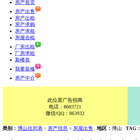
房产首页
房产出售
房产出租
房产求购
房产求租
房屋合租
厂房出租
厂房求租
新楼盘
我要装修
房产中介
此位置广告招商
电话：8603721
微信/QQ：863932
类别：
博山信息港
>
房产信息
>
房屋出售
地区：
博山
TAG