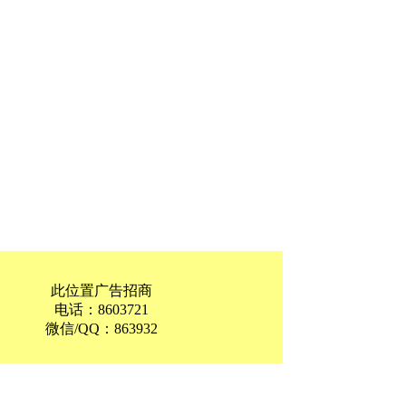
此位置广告招商
电话：8603721
微信/QQ：863932