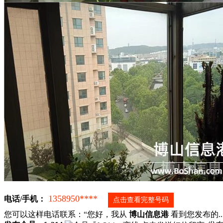
1358950****
电话/手机：
点击查看完整号码
您可以这样电话联系：“您好，我从
博山信息港
看到您发布的...