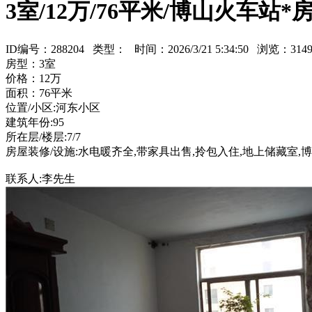
3室/12万/76平米/博山火车站*
ID编号：288204 类型：
时间：2026/3/21 5:34:50 浏览：3
房型：3室
价格：12万
面积：76平米
位置/小区:河东小区
建筑年份:95
所在层/楼层:7/7
房屋装修/设施:水电暖齐全,带家具出售,拎包入住,地上储藏室,
联系人:李先生