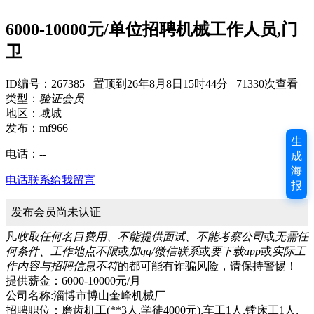
6000-10000元/单位招聘机械工作人员,门
卫
ID编号：267385 置顶到26年8月8日15时44分 71330次查看
类型：
验证会员
地区：域城
发布：mf966
生
电话：
--
成
海
电话联系
给我留言
报
发布会员尚未认证
凡
收取任何名目费用、不能提供面试、不能考察公司
或
无需任
何条件、工作地点不限
或
加qq/微信联系
或
要下载app
或
实际工
作内容与招聘信息不符
的都可能有诈骗风险，请保持警惕！
提供薪金：6000-10000元/月
公司名称:淄博市博山奎峰机械厂
招聘职位：磨齿机工(**3人,学徒4000元),车工1人,镗床工1人,