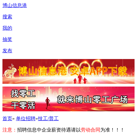
博山信息港
搜索
我的
抽奖
发布
首页
»
单位招聘
»
技工/普工
注意：
招聘信息中企业薪资待遇请以
劳动合同
为准！！！