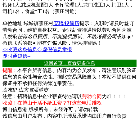
钻床1人,减速机装配1人,仓库管理1人,龙门洗工1人,门卫1人，
司机1名，食堂*工1名（蕉庄附近）
单位地址:域城镇蕉庄村
应聘/投简历
提示：入职时请及时签订
劳动合同
，维护自身权益。企业薪资待遇请以
劳动合同
为准
凡
收取任何名目费用、不能提供面试、不能考察公司
或加qq/
微信联系的都可能有诈骗风险，请保持警惕！
☆收藏这条信息
◇虚假信息举报
即时通
短信
--
返回首页，查看更多信息
提醒：
本平台所有信息、内容均为会员发布，请注意识别验证
信息的真实性与合法性。据此交易风险自负！本站不提供任何
保证并不承担任何法律连带责任。
发布IP 山东省淄博市
注意：招聘信息中企业薪资待遇请以
劳动合同
为准！！！
收藏！在博山干活不给工资？打这些电话维权
博山信息港 版权所有，未经许可，请勿转载
该信息由用户发布，内容中所涉及承诺均由用户自行负责