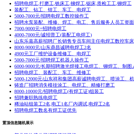
招聘电焊工,打磨工,铣床工,铆焊工,锯床,质检工工,铆焊工
装配工、钻工、钳工、车工、电焊工
5000-7000元/招聘电焊工数控操作工
招聘水泵装配、维修、焊工、电工、售后服务人员工资面
7000-9000元=招聘电焊工
4000-7000元/诚招普工(装配工电焊工)
山东乐嘉高薪招聘厂长销售专员车间主任电焊工数控车床
8000-9000元/山东鼎昌诚聘电焊工2名
4900元工厂维护设备维修工、电焊工
5000-7000元/招聘焊工机器人操作工
6000-9000元/长期招聘激光焊接工电焊工、铆焊工、制图
招聘电焊工、装配工、车工、维修工
5000-12000元/山东祥和集团高薪诚聘电焊工、喷涂工
铸造厂招聘消失模挂涂工、电焊工、精修打磨工
8000-10000元/招聘电焊工(有焊工证)组装工
招聘兼职熟练电焊工
稀油站组装工2名,电工1名厂内调试,电焊工2名
招聘电焊工数名有焊工证优先
置顶信息随机展示