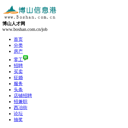
博山人才网
www.boshan.com.cn/job
首页
分类
房产
零工
招聘
买卖
征婚
服务
头条
店铺招聘
招兼职
西冶街
论坛
抽奖