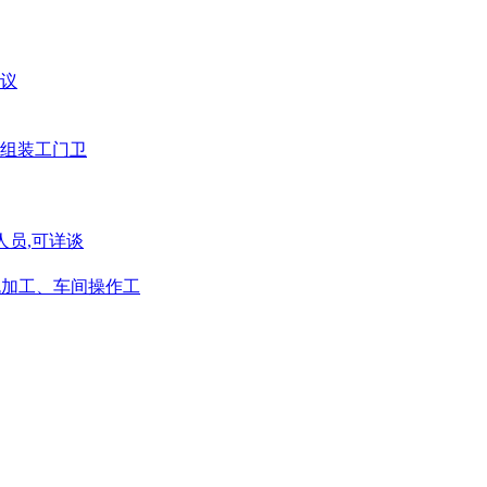
议
组装工门卫
人员,可详谈
、机加工、车间操作工