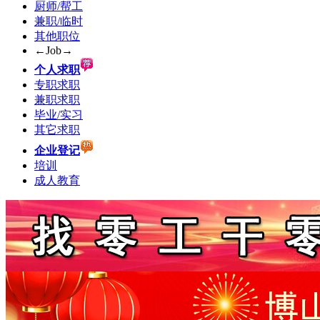
厨师/帮工
兼职/临时
其他职位
←Job→
个人求职
专职求职
兼职求职
毕业/实习
其它求职
企业登记
培训
成人教育