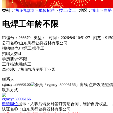
类别：
博山信息港
>
单位招聘
>
技工/普工
地区：
博山
>
白塔
电焊工年龄不限
ID编号：266679 类型：
时间：2026/8/6 10:51:27 浏览：9
公司名称:山东风行健身器材有限公司
招聘职位:电焊工,操作工
招聘人数:4
学历要求:不限
工作描述:熟练工
单位地址:博山白塔罗圈工业园
联系人
cgmcyn39996166
联系方式
cgmcyn39996166
申请职位
提示：入职后请及时签订
劳动合同
，维护自身权益。
认证名称：山东风行健身器材有限公司