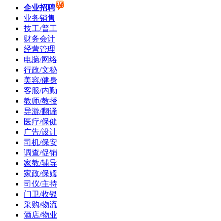
企业招聘
业务销售
技工/普工
财务会计
经营管理
电脑/网络
行政/文秘
美容/健身
客服/内勤
教师/教授
导游/翻译
医疗/保健
广告/设计
司机/保安
调查/促销
家教/辅导
家政/保姆
司仪/主持
门卫/收银
采购/物流
酒店/物业