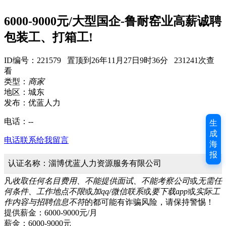
6000-9000元/大型国企-鲁耐窑业高薪诚聘
包装工、打箱工!
ID编号：221579 置顶到26年11月27日9时36分 231241次查
看
类型：
商家
地区：城东
发布：优蓝人力
电话：
--
生
成
电话联系
给我留言
海
报
认证名称：淄博优蓝人力资源服务有限公司
凡
收取任何名目费用、不能提供面试、不能考察公司
或
无需任
何条件、工作地点不限
或
加qq/微信联系
或
要下载app
或
实际工
作内容与招聘信息不符
的都可能有诈骗风险，请保持警惕！
提供薪金：6000-9000元/月
薪金：6000-9000元