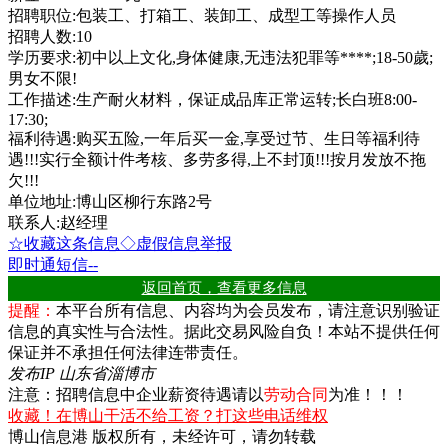
招聘职位:包装工、打箱工、装卸工、成型工等操作人员
招聘人数:10
学历要求:初中以上文化,身体健康,无违法犯罪等****;18-50歲;
男女不限!
工作描述:生产耐火材料，保证成品库正常运转;长白班8:00-
17:30;
福利待遇:购买五险,一年后买一金,享受过节、生日等福利待
遇!!!实行全额计件考核、多劳多得,上不封顶!!!按月发放不拖
欠!!!
单位地址:博山区柳行东路2号
联系人:赵经理
☆收藏这条信息
◇虚假信息举报
即时通
短信
--
返回首页，查看更多信息
提醒：
本平台所有信息、内容均为会员发布，请注意识别验证
信息的真实性与合法性。据此交易风险自负！本站不提供任何
保证并不承担任何法律连带责任。
发布IP 山东省淄博市
注意：招聘信息中企业薪资待遇请以
劳动合同
为准！！！
收藏！在博山干活不给工资？打这些电话维权
博山信息港 版权所有，未经许可，请勿转载