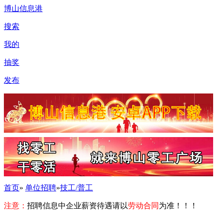
博山信息港
搜索
我的
抽奖
发布
首页
»
单位招聘
»
技工/普工
注意：
招聘信息中企业薪资待遇请以
劳动合同
为准！！！