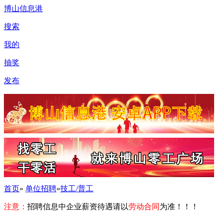
博山信息港
搜索
我的
抽奖
发布
首页
»
单位招聘
»
技工/普工
注意：
招聘信息中企业薪资待遇请以
劳动合同
为准！！！