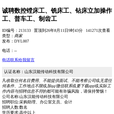
诚聘数控镗床工、铣床工、钻床立加操作
工、普车工、制齿工
ID编号：213133 置顶到26年8月11日9时43分 141271次查看
类型：
商家
发布：DYL007
电话：
--
电话联系
给我留言
认证名称：山东汉能传动科技有限公司
凡
收取任何名目费用、不能提供面试、不能考察公司
或
无需任
何条件、工作地点不限
或
加qq/微信联系
或
要下载app
或
实际工
作内容与招聘信息不符
的都可能有诈骗风险，请保持警惕！
公司名称:山东汉能传动科技有限公司
招聘职位:采购助理、办公室文员、会计
招聘人数:数名
学历要求:高中以上