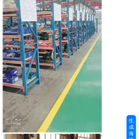
生
成
海