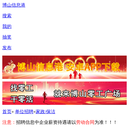
博山信息港
搜索
我的
抽奖
发布
首页
»
单位招聘
»
家政/保洁
注意：
招聘信息中企业薪资待遇请以
劳动合同
为准！！！