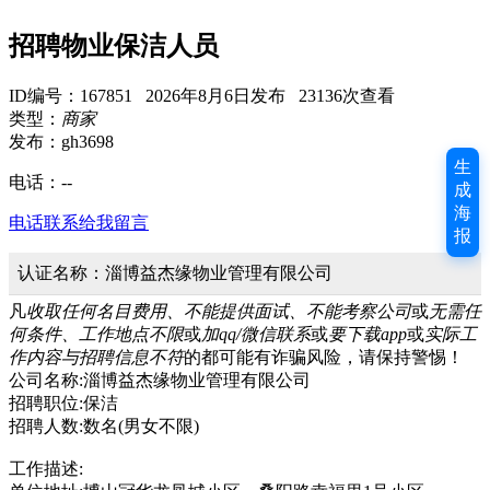
招聘物业保洁人员
ID编号：167851 2026年8月6日发布 23136次查看
类型：
商家
发布：gh3698
生
电话：
--
成
海
电话联系
给我留言
报
认证名称：淄博益杰缘物业管理有限公司
凡
收取任何名目费用、不能提供面试、不能考察公司
或
无需任
何条件、工作地点不限
或
加qq/微信联系
或
要下载app
或
实际工
作内容与招聘信息不符
的都可能有诈骗风险，请保持警惕！
公司名称:淄博益杰缘物业管理有限公司
招聘职位:保洁
招聘人数:数名(男女不限)
工作描述: