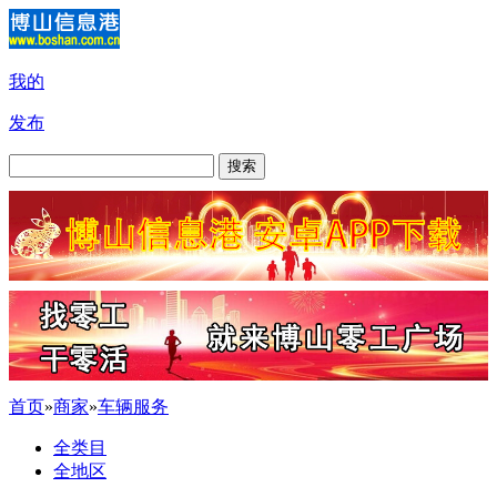
我的
发布
搜索
首页
»
商家
»
车辆服务
全类目
全地区