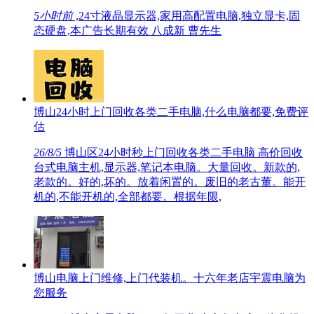
5小时前
,24寸液晶显示器,家用高配置电脑,独立显卡,固
态硬盘,本广告长期有效 八成新 曹先生
博山24小时上门回收各类二手电脑,什么电脑都要,免费评
估
26/8/5
博山区24小时秒上门回收各类二手电脑 高价回收
台式电脑主机,显示器,笔记本电脑。大量回收。新款的,
老款的。好的,坏的。放着闲置的。废旧的老古董。能开
机的,不能开机的,全部都要。根据年限,
博山电脑上门维修,上门代装机。十六年老店宇震电脑为
您服务