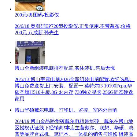
200元/奥图码-投影仪
26/6/18
奥图码EP720型投影仪,正常使用,不带幕布,价格
200元 八成新 孙先生
博山全新组装电脑推荐配置,实体装机,售后无忧
26/5/13
博山宇震电脑2026全新组装电脑配置,欢迎选购。
博山免费送货上门安装。配置一 英特尔i3 10100Fcpu,华
硕圣旗H510主板,8G d4内存,730独立显卡,256G固态硬盘,
家用
博山华硕戴尔电脑、打印机、监控、室内外音响
26/4/19
博山金晶路华硕戴尔电脑是华硕、戴尔在博山地
区授权认证线下经销商!本店主营戴尔、联想、华硕、惠
普等品牌台式机、笔记本、一体机的销售与维修,组装高