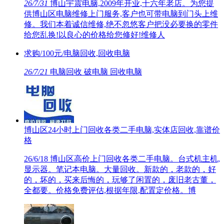
26/7/31
博山宇震电脑,2009年开业,十六年老店。为您提
供博山区电脑维修上门服务,客户也可带电脑到门头上维
修。我们本着诚信维修,绝不忽悠客户把没必要换的零件
给您乱换!以良心的价格给您修好!维修人
求购/100元/电脑回收,回收电脑
26/7/21
电脑回收 破电脑 回收电脑
博山区24小时上门回收各类二手电脑,实体店回收,靠谱价
格
26/6/18
博山区高价上门回收各类二手电脑。台式机主机,
显示器。笔记本电脑。大量回收。新款的，老款的，好
的，坏的，买来后悔的，玩够了闲置的，废旧老古董，
全都要。价格免费评估,根据年限,配置定价格。博